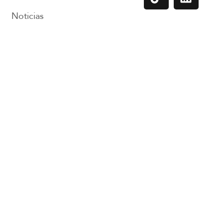
Noticias
¡Tenemos mucho más
contarte!
Eventos
Recibe información d
Contáctanos
nuestros proyectos y
próximos eventos.
¡Suscríbete a nuestro
newsletter!
Suscribirme