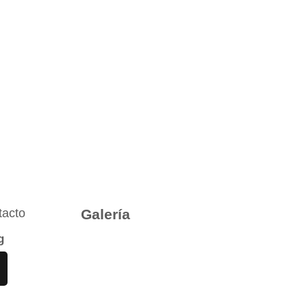
tacto
Galería
g